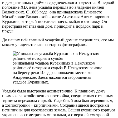
и декоративных приёмов средневекового зодчества. В первой
половине XIX века усадьба перешла во владение князей
Волконских. С 1865 года она принадлежала Елизавете
Михайловне Волконской – жене Анатолия Александровича
Куракина, который поселился здесь, выйдя в отставку. Он
перестраивает главный дом, приводит в порядок парк и
пруды.
До наших ней главный усадебный дом не сохранился, его мы
можем увидеть только на старых фотографиях.
Уникальная усадьба Куракиных в Некоузском
районе: её история и судьба В Некоузском районе
на берегу реки Ильд расположено местечко
Андреевское. Здесь находится заброшенная
усадьба Куракиных.
Усадьба была выстроена ассиметрично. К главному дому
примыкала хозяйственная постройка, соединенная с главным
зданием переходом с аркой. Усадебный дом был деревянным,
а хозпостройки – кирпичными. Сохранившиеся постройки
нетипичны для ярославских земель. Башня кухонного корпуса
украшена ассиметричными окнами, а с верхней смотровой