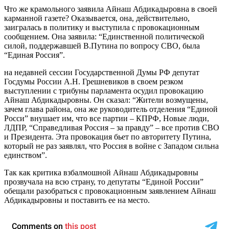
Что же крамольного заявила Айнаш Абдикадыровна в своей
карманной газете? Оказывается, она, действительно,
заигралась в политику и выступила с провокационным
сообщением. Она заявила: “Единственной политической
силой, поддержавшей В.Путина по вопросу СВО, была
“Единая Россия”.
на недавней сессии Государственной Думы РФ депутат
Госдумы России А.Н. Грешневиков в своем резком
выступлении с трибуны парламента осудил провокацию
Айнаш Абдикадыровны. Он сказал: “Жители возмущены,
зачем глава района, она же руководитель отделения “Единой
Росси” внушает им, что все партии – КПРФ, Новые люди,
ЛДПР, “Справедливая Россия – за правду” – все против СВО
и Президента. Эта провокация бьет по авторитету Путина,
который не раз заявлял, что Россия в войне с Западом сильна
единством”.
Так как критика взбалмошной Айнаш Абдикадыровны
прозвучала на всю страну, то депутаты “Единой России”
обещали разобраться с провокационным заявлением Айнаш
Абдикадыровны и поставить ее на место.