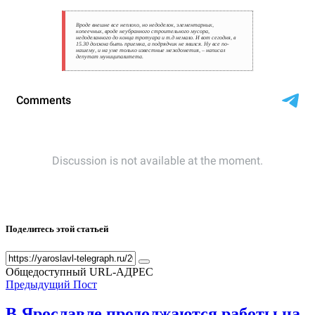
Вроде внешне все неплохо, но недоделок, элементарных,
копеечных, вроде неубранного строительного мусора,
недоделанного до конца тротуара и т.д немало. И вот сегодня, в
15.30 должна быть приемка, а подрядчик не явился. Ну все по-
нашему, и на уме только известные междометия, – написал
депутат муниципалитета.
Поделитесь этой статьей
Общедоступный URL-АДРЕС
Предыдущий Пост
В Ярославле продолжаются работы на