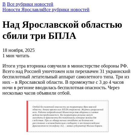
В
Все рубрики новостей
Новости Ярославля
Все рубрики новостей
Над Ярославской областью
сбили три БПЛА
18 ноября, 2025
1 мин читать
Итоги утра вторника озвучили в министерстве обороны РФ.
Всего над Россией уничтожен или перехвачен 31 украинский
беспилотный летательный аппарат самолетного типа. Три из
них – в Ярославской области. В промежутке с 3 до 4 часов
ночи в регионе вводилась беспилотная опасность. Через
несколько часов объявили отбой.
Отбой беспилотной опасности на территории Ярославской
области. Атака вражеских БПЛА отражена. Жертв и разрушений
нет. Работа подразделений Министерства обороны и силовых
ведомств продолжается. На территории региона могут
находиться фрагменты беспилотников, которые важны для
следствия. При их обнаружении отойдите на безопасное
расстояние и незамедлительно сообщите о местонахождении
фрагментов по телефону 112, – заявил губернатор Михаил Евраев.