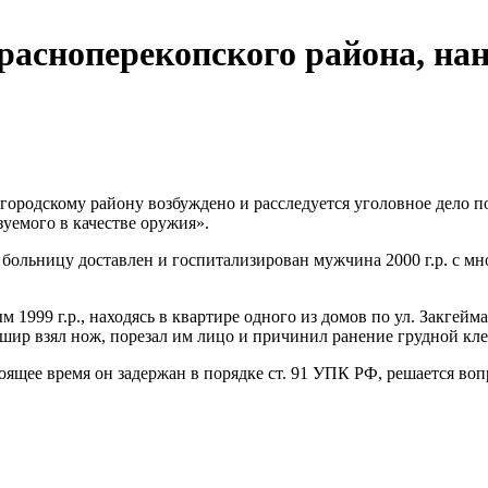
расноперекопского района, н
одскому району возбуждено и расследуется уголовное дело по 
уемого в качестве оружия».
 больницу доставлен и госпитализирован мужчина 2000 г.р. с 
99 г.р., находясь в квартире одного из домов по ул. Закгейма,
шир взял нож, порезал им лицо и причинил ранение грудной клет
ящее время он задержан в порядке ст. 91 УПК РФ, решается воп