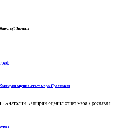
обществу? Звоните!
Каширин оценил отчет мэра Ярославля
олете