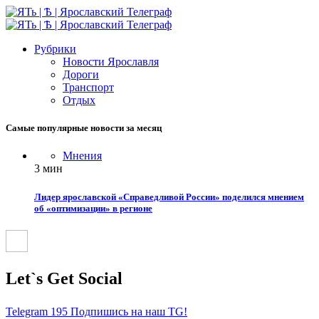
Рубрики
Новости Ярославля
Дороги
Транспорт
Отдых
Самые популярные новости за месяц
Мнения
3 мин
Лидер ярославской «Справедливой России» поделился мнением
об «оптимизации» в регионе
Let`s Get Social
Telegram
195
Подпишись на наш TG!