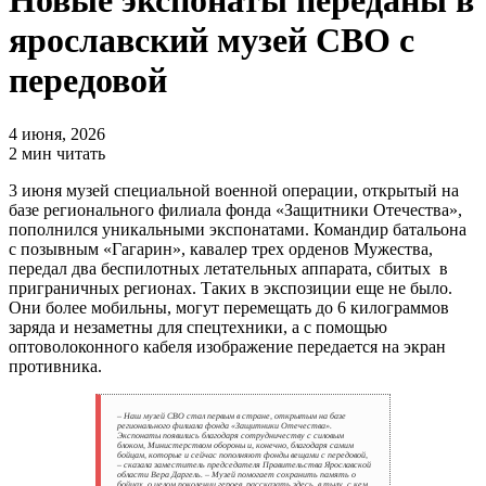
Новые экспонаты переданы в
ярославский музей СВО с
передовой
4 июня, 2026
2 мин читать
3 июня музей специальной военной операции, открытый на
базе регионального филиала фонда «Защитники Отечества»,
пополнился уникальными экспонатами. Командир батальона
с позывным «Гагарин», кавалер трех орденов Мужества,
передал два беспилотных летательных аппарата, сбитых в
приграничных регионах. Таких в экспозиции еще не было.
Они более мобильны, могут перемещать до 6 килограммов
заряда и незаметны для спецтехники, а с помощью
оптоволоконного кабеля изображение передается на экран
противника.
– Наш музей СВО стал первым в стране, открытым на базе
регионального филиала фонда «Защитники Отечества».
Экспонаты появились благодаря сотрудничеству с силовым
блоком, Министерством обороны и, конечно, благодаря самим
бойцам, которые и сейчас пополняют фонды вещами с передовой,
– сказала заместитель председателя Правительства Ярославской
области Вера Даргель. – Музей помогает сохранить память о
бойцах, о целом поколении героев, рассказать здесь, в тылу, с кем