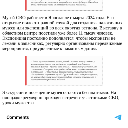
им приходится сражаться за правду и за наше будущее. Благодаря
этой связующей нити не прерывается связь поколений.
Музей СВО работает в Ярославле с марта 2024 года. Его
открытие стало отправной точкой для создания аналогичных
музеев или экспозиций во всех округах региона. Выставку в
областном центре посетили уже более 11 тысяч человек.
Экспозиция постоянно пополняется, чтобы экспонаты не
лежали в запасниках, регулярно организованы передвижные
мероприятия, приуроченные к памятным датам.
– Такие музеи создавать важно, чтобы земляки в тылу видели, с
чем нам приходится иметь дело на передовой, чтобы знали
реальные факты – против кого воюем, – рассказал участник СВО
с позывным «Гагарин», который сегодня лично передал экспонаты
с передовой. – Управляемые беспилотники сбили наши ребята,
обезвредили и передали в музей. Оружие быстро модернизируется,
но мы находим новые комплексы борьбы и успешно справляемся с
поставленной перед нами задачей.
Экскурсии и посещение музея остаются бесплатными. На
площадке регулярно проходят встречи с участниками СВО,
уроки мужества.