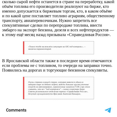
сколько сырой нефти останется в стране на переработку, какой
объëм топлива его производители реализуют на бирже, кто
именно допускается к биржевым торгам, кто, в каком объëме
и по какой цене поставляет топливо аграриям, общественному
транспорту, авиаперевозчикам. Нужно запретить все
спекулятивные сделки по перепродаже топлива, ввести
эмбарго на экспорт бензина, дизеля и всех нефтепродуктов —
к этому ещё месяц назад призывала «Справедливая Россия».
«Только тогда мы возьмём ситуацию на АЗС под контроль», —
заключил парламентарий.
В Ярославской области также в последнее время отмечаются
если проблемы не с топливом, то очереди на заправки точно.
Появились на дорогах и торгующие бензином спекулянты.
Очень странно в нашей стране, которая является одним из
лидеров в мире по добыче нефти, видеть большие круглосуточные
очереди на автозаправках, ограниченные лимитом ГСМ и при этом
слышать, что все “под контролем” – сказал секретарь Бюро
Совета регионального отделения партии «Справедливая Россия»,
депутат муниципалитета Ярославля Анатолий Каширин..