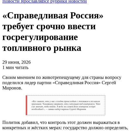
Новости Ярославля
Все рубрики новостей
«Справедливая Россия»
требует срочно ввести
госрегулирование
топливного рынка
29 июня, 2026
1 мин читать
Своим мнением по животрепещущему для страны вопросу
поделился лидер партии «Справедливая Россия» Сергей
Миронов.
«Все знают, что у нас сегодня происходит с топливом и по каким
причинам. Чиновники уверяют, что ситуация под контролем. Что
сие значит, поди пойми. А ведь на самом деле контроль остро
необходим!», — заявил лидер партии Сергей Миронов.
Политик добавил, что контроль этот должен выражаться в
конкретных и жëстких мерах: государство должно определять,