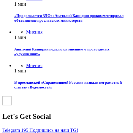
1 мин
«Продолжается ЗЛО»: Анатолий Каширин прокомментировал
объединение ярославских министерств
Мнения
1 мин
Анатолий Каширин поделился мнением о проводимых
«улучшениях»
Мнения
1 мин
В ярославской «Справедливой России» назвали неграмотной
статью «Ведомостей»
Let`s Get Social
Telegram
195
Подпишись на наш TG!