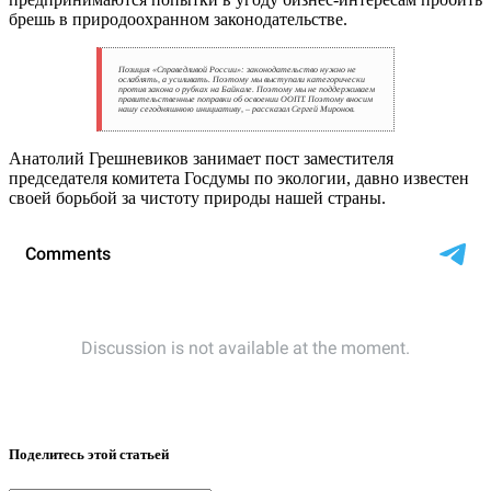
брешь в природоохранном законодательстве.
Позиция «Справедливой России»: законодательство нужно не
ослаблять, а усиливать. Поэтому мы выступали категорически
против закона о рубках на Байкале. Поэтому мы не поддерживаем
правительственные поправки об освоении ООПТ. Поэтому вносим
нашу сегодняшнюю инициативу, – рассказал Сергей Миронов.
Анатолий Грешневиков занимает пост заместителя
председателя комитета Госдумы по экологии, давно известен
своей борьбой за чистоту природы нашей страны.
Поделитесь этой статьей