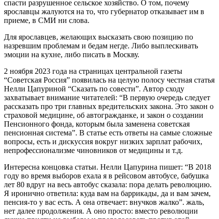
спасти разрушенное сельское хозяйство. О том, почему
ярославцы жалуются на то, что губернатор отказывает им в
приеме, в СМИ ни слова.
Для ярославцев, желающих высказать свою позицию по
назревшим проблемам и бедам негде. Либо выплескивать
эмоции на кухне, либо писать в Москву.
2 ноября 2023 года на страницах центральной газеты
“Советская Россия” появилась на целую полосу честная статья
Нелли Цапуриной “Сказать по совести”. Автор сходу
захватывает внимание читателей: “В первую очередь следует
рассказать про три главных вредительских закона. Это закон о
страховой медицине, об автогражданке, и закон о создании
Пенсионного фонда, которым была заменена советская
пенсионная система”. В статье есть ответы на самые сложные
вопросы, есть и дискуссия вокруг низких зарплат рабочих,
непрофессионализме чиновников от медицины и т.д.
Интересна концовка статьи. Нелли Цапурина пишет: “В 2018
году во время выборов ехала я в рейсовом автобусе, бабушка
лет 80 вдруг на весь автобус сказала: пора делать революцию.
Я иронично ответила: куда вам на баррикады, да и вам зачем,
пенсия-то у вас есть. А она отвечает: внучков жалко”. жаль,
нет далее продолжения. А оно просто: вместо революции