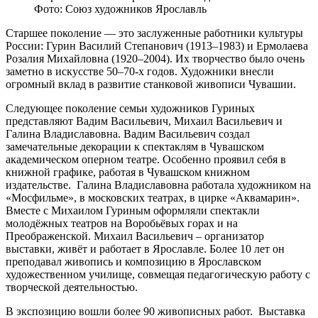
Фото: Союз художников Ярославль
Старшее поколение — это заслуженные работники культуры
России: Гурин Василий Степанович (1913–1983) и Ермолаева
Розалия Михайловна (1920–2004). Их творчество было очень
заметно в искусстве 50–70-х годов. Художники внесли
огромный вклад в развитие станковой живописи Чувашии.
Следующее поколение семьи художников Гуриных
представляют Вадим Васильевич, Михаил Васильевич и
Галина Владиславовна. Вадим Васильевич создал
замечательные декорации к спектаклям в Чувашском
академическом оперном театре. Особенно проявил себя в
книжной графике, работая в Чувашском книжном
издательстве. Галина Владиславовна работала художником на
«Мосфильме», в московских театрах, в цирке «Аквамарин».
Вместе с Михаилом Гуриным оформляли спектакли
молодёжных театров на Воробьёвых горах и на
Преображенской. Михаил Васильевич – организатор
выставки, живёт и работает в Ярославле. Более 10 лет он
преподавал живопись и композицию в Ярославском
художественном училище, совмещая педагогическую работу с
творческой деятельностью.
В экспозицию вошли более 90 живописных работ. Выставка