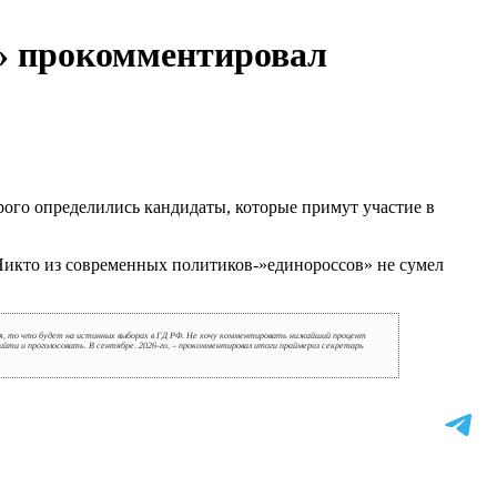
» прокомментировал
рого определились кандидаты, которые примут участие в
 Никто из современных политиков-»единороссов» не сумел
тся, то что будет на истинных выборах в ГД РФ. Не хочу комментировать нижайший процент
ийти и проголосовать. В сентябре. 2026-го, – прокомментировал итоги праймериз секретарь