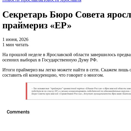
Секретарь Бюро Совета ярос
праймериз «ЕР»
1 июня, 2026
1 мин читать
На прошлой неделе в Ярославской области завершилось предва
осенних выборах в Государственную Думу РФ.
Итоги праймериз вы легко можете найти в сети. Скажем лишь 
составить ей конкуренцию, что говорит о многом.
– Так называемые “праймериз” провластной партии «Единая Россия» в Ярославской области за
победителя по списку ЕР, и смешно комментировать победителей по одномандатным округам. Зна
Бюро Совета ярославской «Справедливой России», депутат муниципалитета Ярославля Анатоли