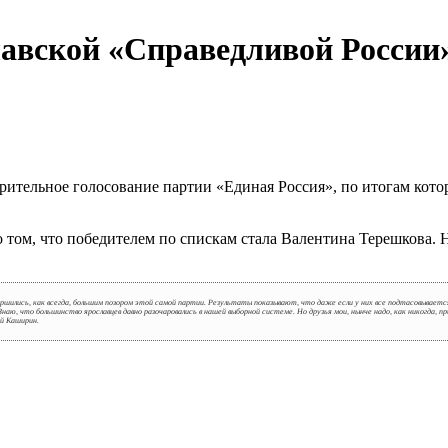
лавской «Справедливой России
рительное голосование партии «Единая Россия», по итогам кото
о том, что победителем по спискам стала Валентина Терешкова.
вершились, как всегда, большим позором этой самой партии. Результаты показывают, что даже если у них все подтасовывае
ю, что большинство ярославцев давно разочаровались в нашей выборной системе. Но друзья мои, нынче надо, как никогда, пр
й Каширин.