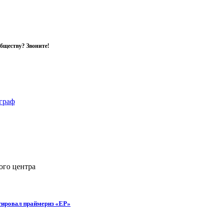
обществу? Звоните!
тировал праймериз «ЕР»