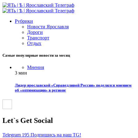
Рубрики
Новости Ярославля
Дороги
Транспорт
Отдых
Самые популярные новости за месяц
Мнения
3 мин
Лидер ярославской «Справедливой России» поделился мнением
об «оптимизации» в регионе
Let`s Get Social
Telegram
195
Подпишись на наш TG!